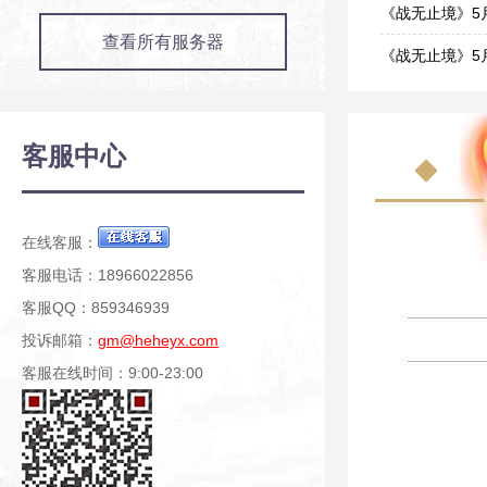
06-09
《战无止境》5
查看所有服务器
05-26
《战无止境》5
05-19
《战无止境》5
05-06
《战无止境》4
客服中心
04-21
《战无止境》4
04-14
在线客服：
客服电话：18966022856
客服QQ：859346939
投诉邮箱：
gm@heheyx.com
客服在线时间：9:00-23:00