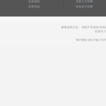
乱世诸侯
无双之王官网
至尊传说
传奇岁月官网
健康游戏公告： 抵制不良游戏 拒绝
软著号:20
锋芒网络
浙ICP备1703