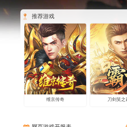
推荐游戏
维京传奇
刀剑笑之
进入游戏
官网
礼包
官网
礼包
|
|
网页游戏开服表