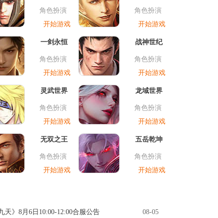
角色扮演
角色扮演
开始游戏
开始游戏
一剑永恒
战神世纪
角色扮演
角色扮演
开始游戏
开始游戏
灵武世界
龙域世界
角色扮演
角色扮演
开始游戏
开始游戏
无双之王
五岳乾坤
角色扮演
角色扮演
开始游戏
开始游戏
天》8月6日10:00-12:00合服公告
08-05