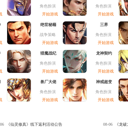
角色扮演
角色扮演
戏
开始游戏
开始游戏
神
绝世秘籍
三界
战争策略
角色扮演
戏
开始游戏
开始游戏
游
猎魔战纪
龙神契约
角色扮演
角色扮演
戏
开始游戏
开始游戏
湖
兽厂大佬
神戒超变
角色扮演
角色扮演
戏
开始游戏
开始游戏
-06
《仙灵修真》线下返利活动公告
08-06
《龙破九