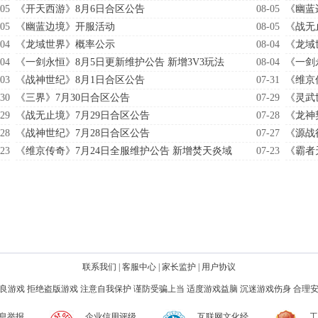
-05
《开天西游》8月6日合区公告
08-05
《幽蓝
-05
《幽蓝边境》开服活动
08-05
《战无
-04
《龙域世界》概率公示
08-04
《龙域
-04
《一剑永恒》8月5日更新维护公告 新增3V3玩法
08-04
《一剑
-03
《战神世纪》8月1日合区公告
07-31
《维京
-30
《三界》7月30日合区公告
07-29
《灵武世
-29
《战无止境》7月29日合区公告
07-28
《龙神
-28
《战神世纪》7月28日合区公告
07-27
《源战
-23
《维京传奇》7月24日全服维护公告 新增焚天炎域
07-23
《霸者
联系我们
|
客服中心
|
家长监护
|
用户协议
良游戏 拒绝盗版游戏 注意自我保护 谨防受骗上当 适度游戏益脑 沉迷游戏伤身 合理
息举报
企业信用评级
互联网文化经
工