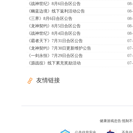
《战神世纪》8月6日合区公告
08
《幽蓝边境》线下返利活动公告
08
《三界》8月6日合区公告
08
《龙神契约》8月5日合区公告
08
《战神世纪》8月4日合区公告
08
《霸者天下》7月31日合区公告
07
《龙神契约》7月30日更新维护公告
07
《一剑永恒》7月29日合区公告
07
《源战役》线下累充奖励活动
07
友情链接
健康游戏忠告:抵制不
公共信息安全
不良信