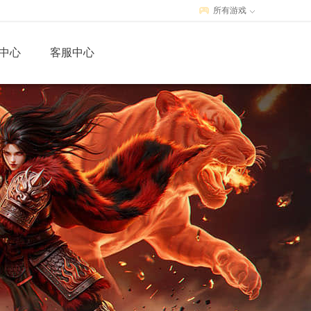
所有游戏
中心
客服中心