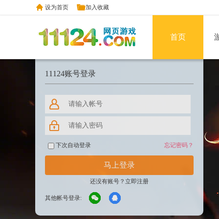
设为首页
加入收藏
首页
11124账号登录
下次自动登录
忘记密码？
还没有账号？
立即注册
其他帐号登录: