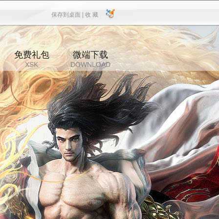
保存到桌面 |
收 藏
保存到桌面
|
收 藏
免费礼包
微端下载
XSK
DOWNLOAD