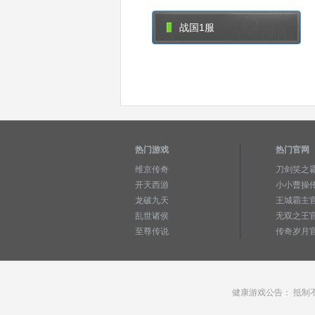
战国1服
热门游戏
热门官网
维京传奇
刀剑笑之
开天西游
小小曹操
龙破九天
王城霸主
乱世诸侯
无双之王
至尊传说
传奇岁月
健康游戏公告： 抵制