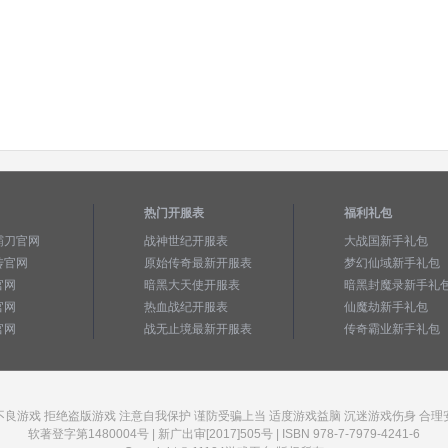
热门开服表
福利礼包
霸刀官网
战神世纪开服表
大战国新手礼包
传官网
原始传奇最新开服表
梦幻仙域新手礼包
官网
暗黑大天使开服表
暗黑封魔录新手礼
官网
热血战纪开服表
仙魔劫新手礼包
官网
战无止境最新开服表
传奇霸业新手礼包
不良游戏 拒绝盗版游戏 注意自我保护 谨防受骗上当 适度游戏益脑 沉迷游戏伤身 合理
软著登字第1480004号 | 新广出审[2017]505号 | ISBN 978-7-7979-4241-6