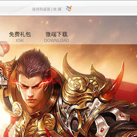
保存到桌面 |
收 藏
保存到桌面
|
收 藏
免费礼包
微端下载
XSK
DOWNLOAD