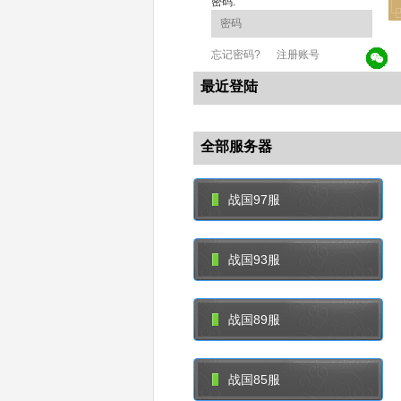
密码:
忘记密码?
注册账号
最近登陆
全部服务器
战国97服
战国93服
战国89服
战国85服