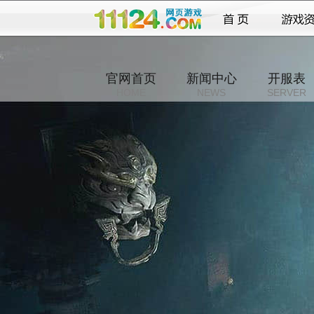
官网首页
新闻中心
开服表
HOME
NEWS
SERVER